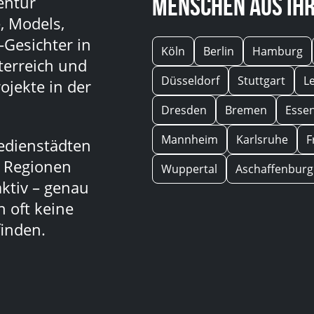
Menschen aus Ihr
entur
, Models,
-Gesichter in
Köln
Berlin
Hamburg
terreich und
Düsseldorf
Stuttgart
L
ojekte in der
Dresden
Bremen
Esse
Mannheim
Karlsruhe
F
edienstädten
n Regionen
Wuppertal
Aschaffenburg
aktiv – genau
 oft keine
inden.