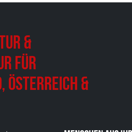
tur &
ur für
, Österreich &