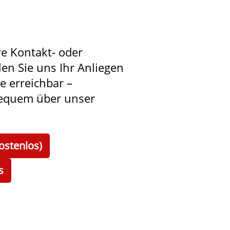
re Kontakt- oder
len Sie uns Ihr Anliegen
ie erreichbar –
bequem über unser
ostenlos)
s