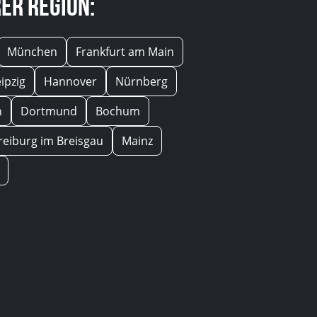
er Region:
München
Frankfurt am Main
eipzig
Hannover
Nürnberg
n
Dortmund
Bochum
reiburg im Breisgau
Mainz