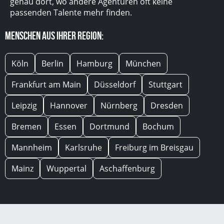
genau dort, wo andere Agenturen oft keine
passenden Talente mehr finden.
Menschen aus Ihrer Region:
Köln
Berlin
Hamburg
München
Frankfurt am Main
Düsseldorf
Stuttgart
Leipzig
Hannover
Nürnberg
Dresden
Bremen
Essen
Dortmund
Bochum
Mannheim
Karlsruhe
Freiburg im Breisgau
Mainz
Wuppertal
Aschaffenburg