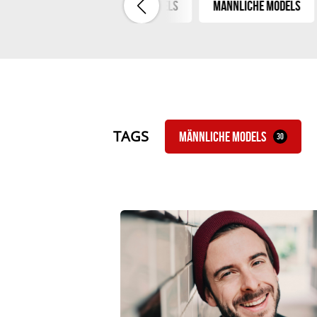
n & Paare
Weibliche Models
Männliche Models
TAGS
Männliche Models
30