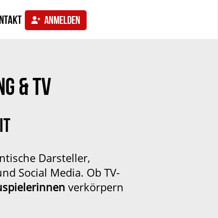
ntakt
ANMELDEN
NG & TV
IT
ische Darsteller,
und Social Media. Ob TV-
uspielerinnen
verkörpern