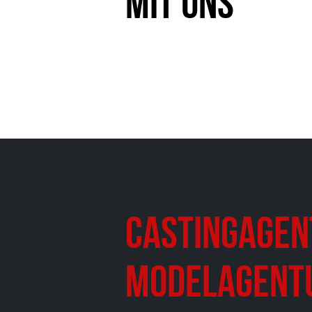
mit uns
Castingagen
Modelagent