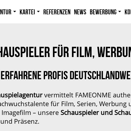
entur
Kartei
Referenzen
News
Bewerbung
Ko
HAUSPIELER FÜR FILM, WERBU
 ERFAHRENE PROFIS DEUTSCHLANDWE
uspielagentur
vermittelt FAMEONME authent
achwuchstalente für Film, Serien, Werbung 
 Imagefilm – unsere
Schauspieler und Scha
 und Präsenz.