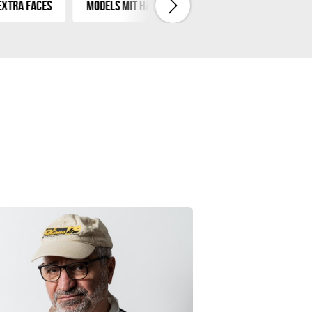
a Faces
Models mit Handicap
Asians
Tattoo & A