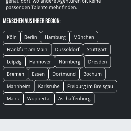
genau dort, wo andere Agenturen oft keine
passenden Talente mehr finden.
Menschen aus Ihrer Region:
Köln
Berlin
Hamburg
München
Frankfurt am Main
Düsseldorf
Stuttgart
Leipzig
Hannover
Nürnberg
Dresden
Bremen
Essen
Dortmund
Bochum
Mannheim
Karlsruhe
Freiburg im Breisgau
Mainz
Wuppertal
Aschaffenburg