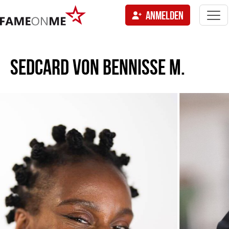
Togg
ANMELDEN
navi
tion
SEDCARD VON
BENNISSE M.