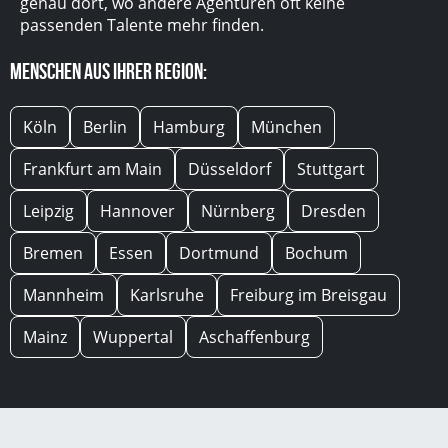
genau dort, wo andere Agenturen oft keine
passenden Talente mehr finden.
Menschen aus Ihrer Region:
Köln
Berlin
Hamburg
München
Frankfurt am Main
Düsseldorf
Stuttgart
Leipzig
Hannover
Nürnberg
Dresden
Bremen
Essen
Dortmund
Bochum
Mannheim
Karlsruhe
Freiburg im Breisgau
Mainz
Wuppertal
Aschaffenburg