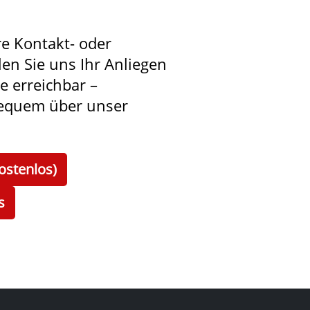
re Kontakt- oder
len Sie uns Ihr Anliegen
ie erreichbar –
bequem über unser
ostenlos)
s