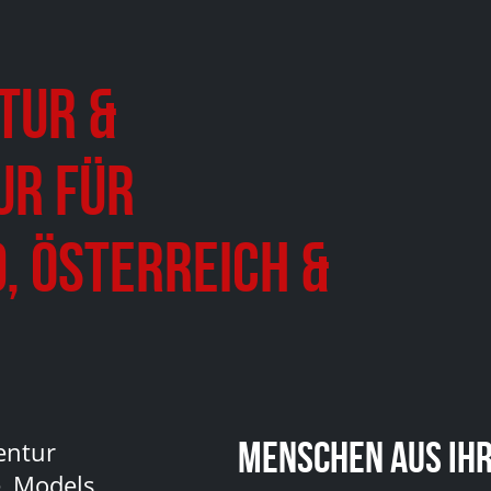
tur &
ur für
, Österreich &
Menschen aus Ihr
entur
, Models,