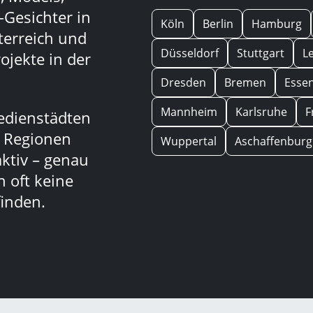
-Gesichter in
Köln
Berlin
Hamburg
terreich und
Düsseldorf
Stuttgart
L
ojekte in der
Dresden
Bremen
Esse
Mannheim
Karlsruhe
F
edienstädten
n Regionen
Wuppertal
Aschaffenburg
aktiv – genau
 oft keine
inden.