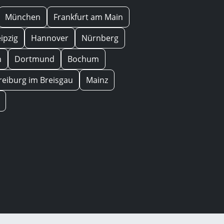
München
Frankfurt am Main
eipzig
Hannover
Nürnberg
n
Dortmund
Bochum
reiburg im Breisgau
Mainz