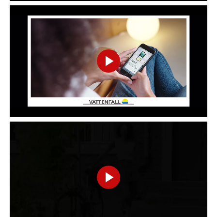
Play
Video
Play
Video