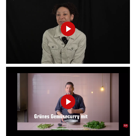
Play
Video
Play
Video