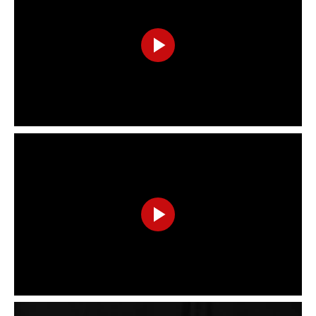
Play
Video
Play
Video