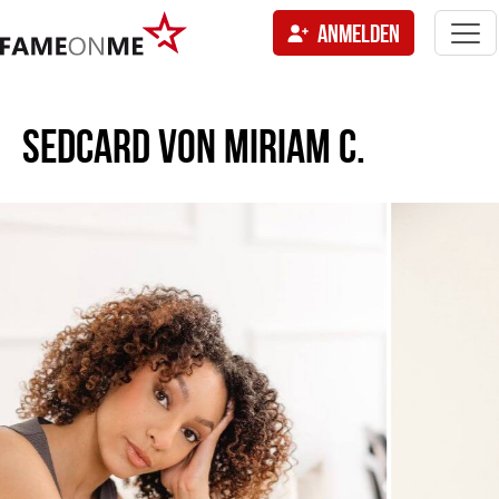
Togg
ANMELDEN
navi
tion
SEDCARD VON
MIRIAM C.