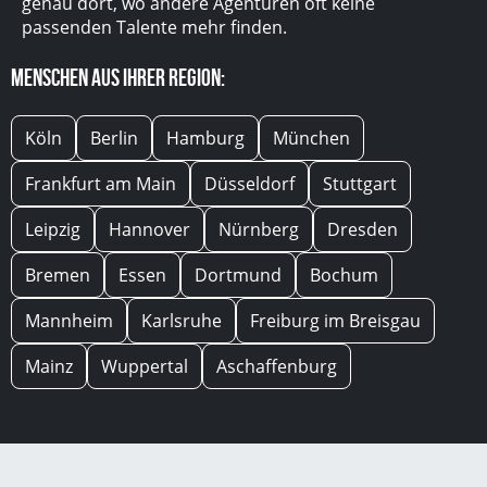
genau dort, wo andere Agenturen oft keine
passenden Talente mehr finden.
Menschen aus Ihrer Region:
Köln
Berlin
Hamburg
München
Frankfurt am Main
Düsseldorf
Stuttgart
Leipzig
Hannover
Nürnberg
Dresden
Bremen
Essen
Dortmund
Bochum
Mannheim
Karlsruhe
Freiburg im Breisgau
Mainz
Wuppertal
Aschaffenburg