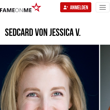
Togg
ANMELDEN
navi
tion
SEDCARD VON
JESSICA V.