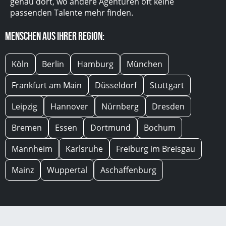
genau dort, wo andere Agenturen oft keine
passenden Talente mehr finden.
Menschen aus Ihrer Region:
Köln
Berlin
Hamburg
München
Frankfurt am Main
Düsseldorf
Stuttgart
Leipzig
Hannover
Nürnberg
Dresden
Bremen
Essen
Dortmund
Bochum
Mannheim
Karlsruhe
Freiburg im Breisgau
Mainz
Wuppertal
Aschaffenburg