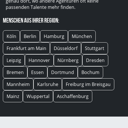
genau dort, wo andere Agenturen oft keine
passenden Talente mehr finden.
Menschen aus Ihrer Region:
Köln
Berlin
Hamburg
München
Frankfurt am Main
Düsseldorf
Stuttgart
Leipzig
Hannover
Nürnberg
Dresden
Bremen
Essen
Dortmund
Bochum
Mannheim
Karlsruhe
Freiburg im Breisgau
Mainz
Wuppertal
Aschaffenburg