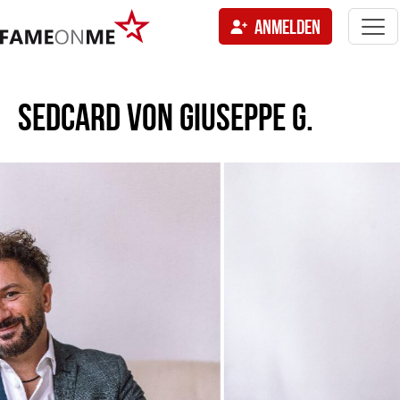
Togg
ANMELDEN
navi
tion
SEDCARD VON
GIUSEPPE G.