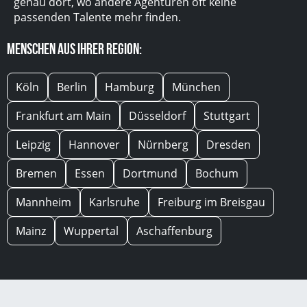
genau dort, wo andere Agenturen oft keine
passenden Talente mehr finden.
Menschen aus Ihrer Region:
Köln
Berlin
Hamburg
München
Frankfurt am Main
Düsseldorf
Stuttgart
Leipzig
Hannover
Nürnberg
Dresden
Bremen
Essen
Dortmund
Bochum
Mannheim
Karlsruhe
Freiburg im Breisgau
Mainz
Wuppertal
Aschaffenburg