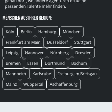
genau dort, wo andere Agenturen oft keine
passenden Talente mehr finden.
Menschen aus Ihrer Region:
Köln
Berlin
Hamburg
München
Frankfurt am Main
Düsseldorf
Stuttgart
Leipzig
Hannover
Nürnberg
Dresden
Bremen
Essen
Dortmund
Bochum
Mannheim
Karlsruhe
Freiburg im Breisgau
Mainz
Wuppertal
Aschaffenburg