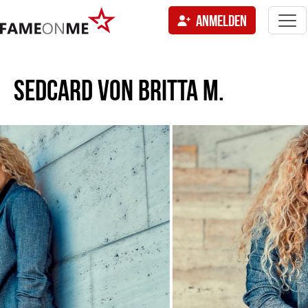
Togg
ANMELDEN
navi
tion
SEDCARD VON
BRITTA M.