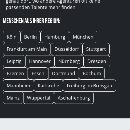
genau dort, wo andere Agenturen oft keine
passenden Talente mehr finden.
Menschen aus Ihrer Region:
Köln
Berlin
Hamburg
München
Frankfurt am Main
Düsseldorf
Stuttgart
Leipzig
Hannover
Nürnberg
Dresden
Bremen
Essen
Dortmund
Bochum
Mannheim
Karlsruhe
Freiburg im Breisgau
Mainz
Wuppertal
Aschaffenburg