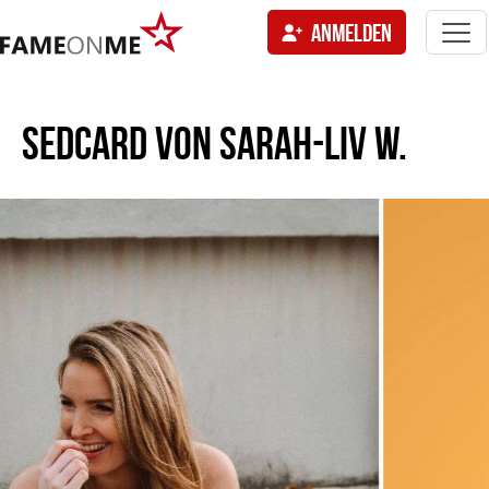
Togg
ANMELDEN
navi
tion
SEDCARD VON
SARAH-LIV W.