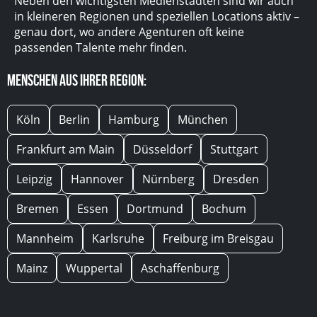
Neben den wichtigsten Medienstädten sind wir auch
in kleineren Regionen und speziellen Locations aktiv –
genau dort, wo andere Agenturen oft keine
passenden Talente mehr finden.
Menschen aus Ihrer Region:
Köln
Berlin
Hamburg
München
Frankfurt am Main
Düsseldorf
Stuttgart
Leipzig
Hannover
Nürnberg
Dresden
Bremen
Essen
Dortmund
Bochum
Mannheim
Karlsruhe
Freiburg im Breisgau
Mainz
Wuppertal
Aschaffenburg