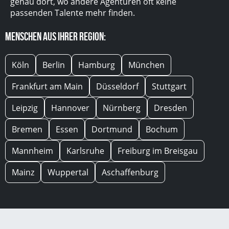
genau dort, wo andere Agenturen oft keine
passenden Talente mehr finden.
Menschen aus Ihrer Region:
Köln
Berlin
Hamburg
München
Frankfurt am Main
Düsseldorf
Stuttgart
Leipzig
Hannover
Nürnberg
Dresden
Bremen
Essen
Dortmund
Bochum
Mannheim
Karlsruhe
Freiburg im Breisgau
Mainz
Wuppertal
Aschaffenburg