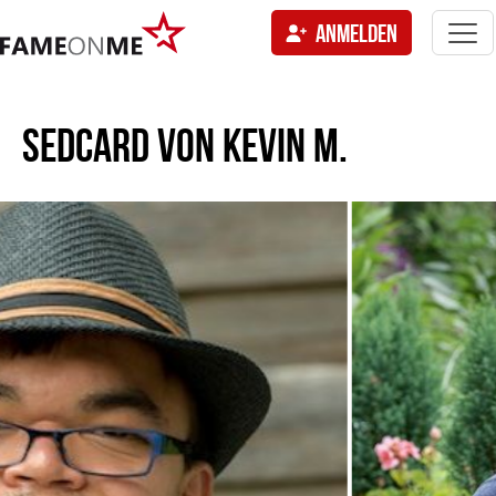
Togg
ANMELDEN
navi
tion
SEDCARD VON
KEVIN M.