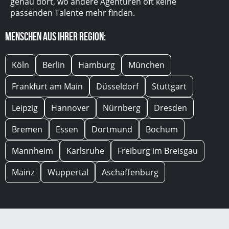
genau dort, wo andere Agenturen oft keine
passenden Talente mehr finden.
Menschen aus Ihrer Region:
Köln
Berlin
Hamburg
München
Frankfurt am Main
Düsseldorf
Stuttgart
Leipzig
Hannover
Nürnberg
Dresden
Bremen
Essen
Dortmund
Bochum
Mannheim
Karlsruhe
Freiburg im Breisgau
Mainz
Wuppertal
Aschaffenburg