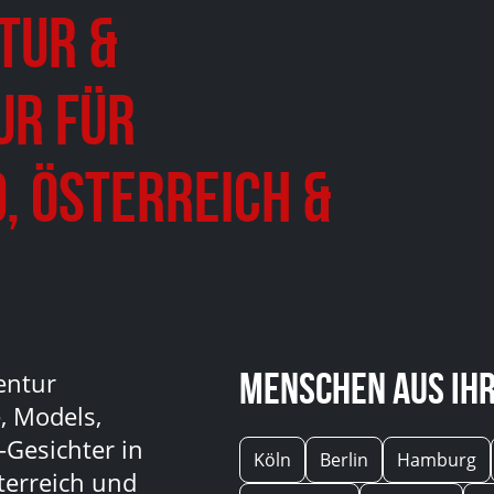
tur &
ur für
, Österreich &
Menschen aus Ihr
entur
, Models,
-Gesichter in
Köln
Berlin
Hamburg
terreich und