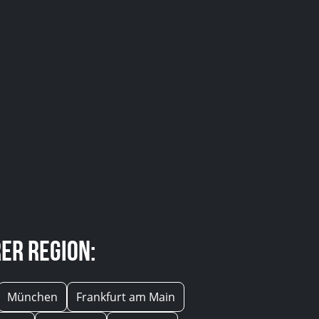
er Region:
München
Frankfurt am Main