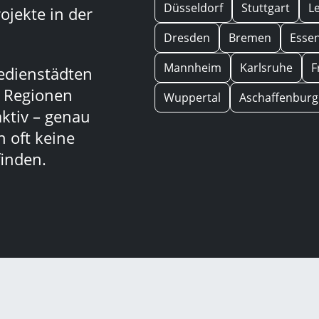
Düsseldorf
Stuttgart
L
ojekte in der
Dresden
Bremen
Esse
Mannheim
Karlsruhe
F
edienstädten
n Regionen
Wuppertal
Aschaffenburg
aktiv – genau
 oft keine
inden.