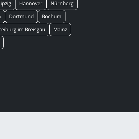
eipzig
Hannover
Nürnberg
n
Dortmund
Bochum
reiburg im Breisgau
Mainz