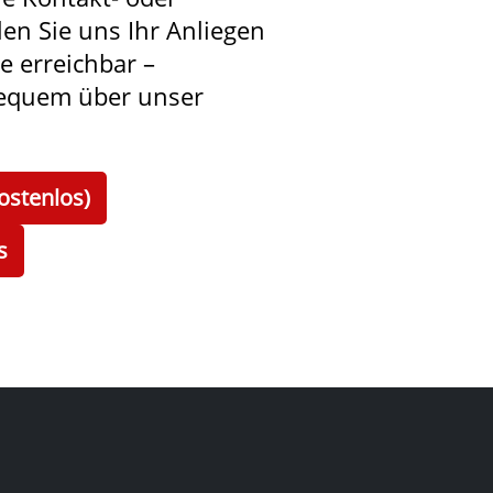
len Sie uns Ihr Anliegen
ie erreichbar –
bequem über unser
ostenlos)
s