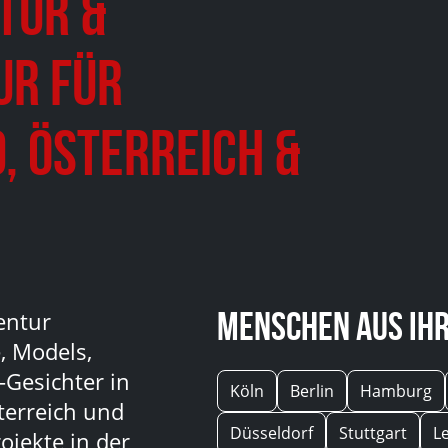
tur &
ur für
, Österreich &
Menschen aus Ihr
entur
, Models,
-Gesichter in
Köln
Berlin
Hamburg
terreich und
Düsseldorf
Stuttgart
L
ojekte in der