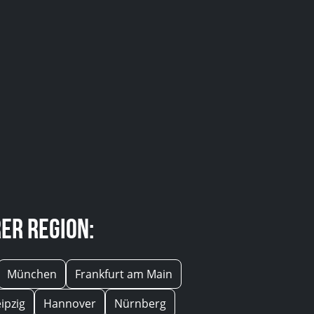
er Region:
München
Frankfurt am Main
eipzig
Hannover
Nürnberg