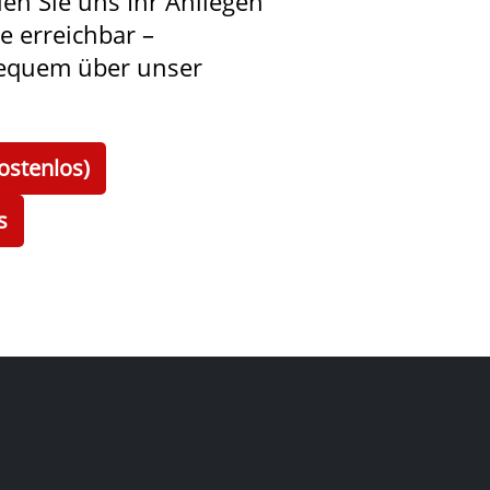
len Sie uns Ihr Anliegen
ie erreichbar –
bequem über unser
ostenlos)
s