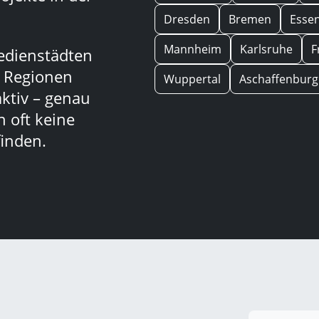
Dresden
Bremen
Esse
Mannheim
Karlsruhe
F
edienstädten
n Regionen
Wuppertal
Aschaffenburg
aktiv – genau
 oft keine
inden.