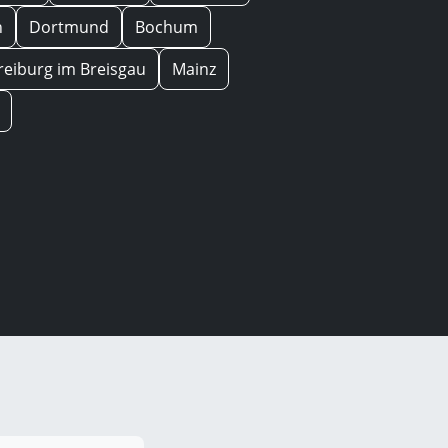
n
Dortmund
Bochum
reiburg im Breisgau
Mainz