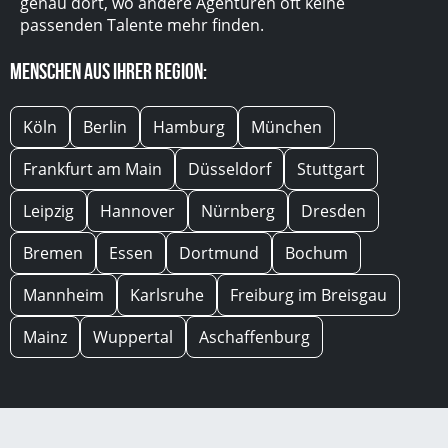
genau dort, wo andere Agenturen oft keine
passenden Talente mehr finden.
Menschen aus Ihrer Region:
Köln
Berlin
Hamburg
München
Frankfurt am Main
Düsseldorf
Stuttgart
Leipzig
Hannover
Nürnberg
Dresden
Bremen
Essen
Dortmund
Bochum
Mannheim
Karlsruhe
Freiburg im Breisgau
Mainz
Wuppertal
Aschaffenburg