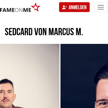
Togg
ANMELDEN
navi
tion
SEDCARD VON
MARCUS M.