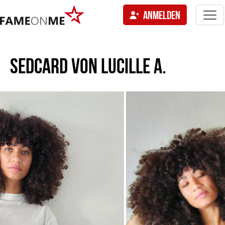
Togg
ANMELDEN
navi
tion
SEDCARD VON
LUCILLE A.