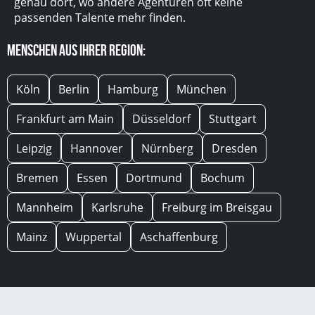
genau dort, wo andere Agenturen oft keine
passenden Talente mehr finden.
Menschen aus Ihrer Region:
Köln
Berlin
Hamburg
München
Frankfurt am Main
Düsseldorf
Stuttgart
Leipzig
Hannover
Nürnberg
Dresden
Bremen
Essen
Dortmund
Bochum
Mannheim
Karlsruhe
Freiburg im Breisgau
Mainz
Wuppertal
Aschaffenburg