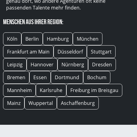
genau dort, wo andere Agenturen oft keine
passenden Talente mehr finden.
Menschen aus Ihrer Region:
Köln
Berlin
Hamburg
München
Frankfurt am Main
Düsseldorf
Stuttgart
Leipzig
Hannover
Nürnberg
Dresden
Bremen
Essen
Dortmund
Bochum
Mannheim
Karlsruhe
Freiburg im Breisgau
Mainz
Wuppertal
Aschaffenburg