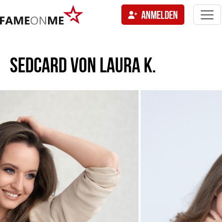
Togg
ANMELDEN
navi
tion
SEDCARD VON
LAURA K.