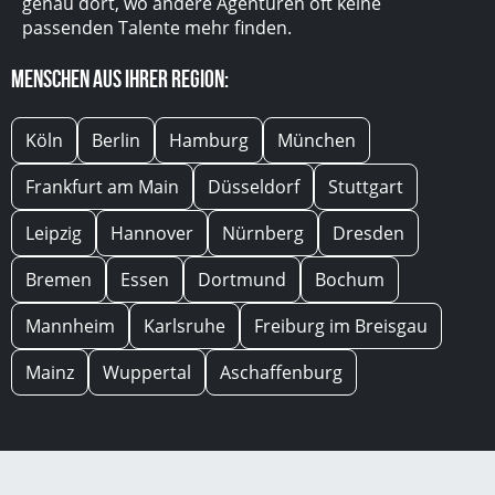
genau dort, wo andere Agenturen oft keine
passenden Talente mehr finden.
Menschen aus Ihrer Region:
Köln
Berlin
Hamburg
München
Frankfurt am Main
Düsseldorf
Stuttgart
Leipzig
Hannover
Nürnberg
Dresden
Bremen
Essen
Dortmund
Bochum
Mannheim
Karlsruhe
Freiburg im Breisgau
Mainz
Wuppertal
Aschaffenburg