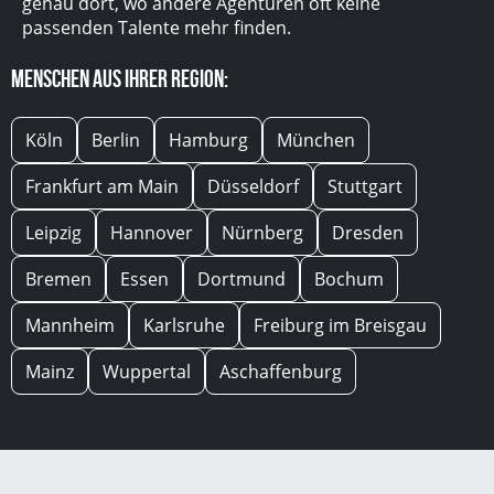
genau dort, wo andere Agenturen oft keine
passenden Talente mehr finden.
Menschen aus Ihrer Region:
Köln
Berlin
Hamburg
München
Frankfurt am Main
Düsseldorf
Stuttgart
Leipzig
Hannover
Nürnberg
Dresden
Bremen
Essen
Dortmund
Bochum
Mannheim
Karlsruhe
Freiburg im Breisgau
Mainz
Wuppertal
Aschaffenburg