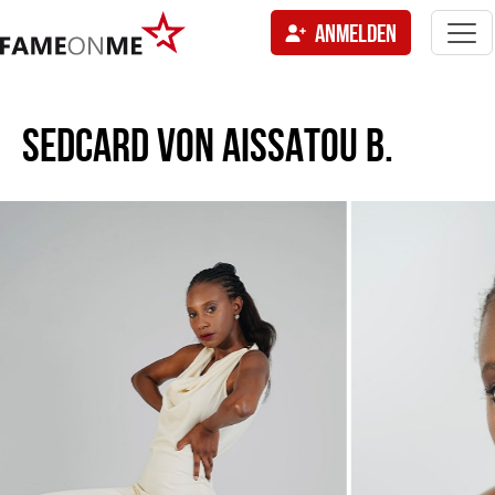
Togg
ANMELDEN
navi
tion
SEDCARD VON
AISSATOU B.