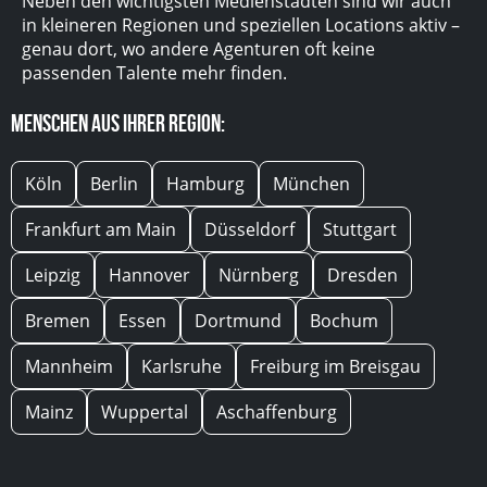
Neben den wichtigsten Medienstädten sind wir auch
in kleineren Regionen und speziellen Locations aktiv –
genau dort, wo andere Agenturen oft keine
passenden Talente mehr finden.
Menschen aus Ihrer Region:
Köln
Berlin
Hamburg
München
Frankfurt am Main
Düsseldorf
Stuttgart
Leipzig
Hannover
Nürnberg
Dresden
Bremen
Essen
Dortmund
Bochum
Mannheim
Karlsruhe
Freiburg im Breisgau
Mainz
Wuppertal
Aschaffenburg