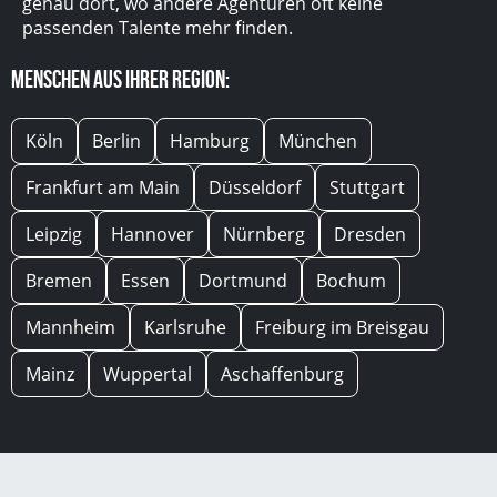
genau dort, wo andere Agenturen oft keine
passenden Talente mehr finden.
Menschen aus Ihrer Region:
Köln
Berlin
Hamburg
München
Frankfurt am Main
Düsseldorf
Stuttgart
Leipzig
Hannover
Nürnberg
Dresden
Bremen
Essen
Dortmund
Bochum
Mannheim
Karlsruhe
Freiburg im Breisgau
Mainz
Wuppertal
Aschaffenburg