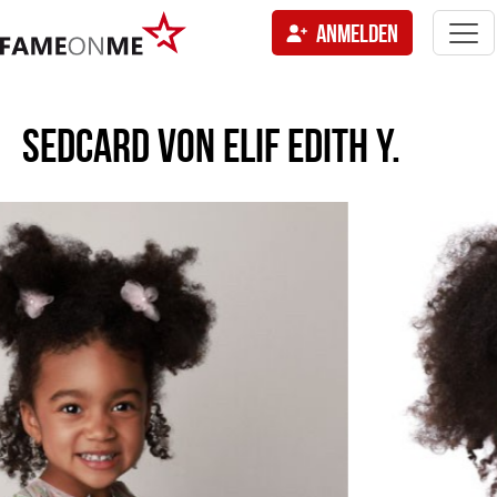
Togg
ANMELDEN
navi
tion
SEDCARD VON
ELIF EDITH Y.