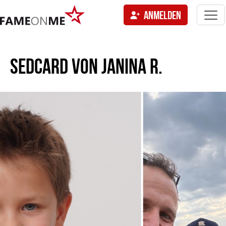
Togg
ANMELDEN
navi
tion
SEDCARD VON
JANINA R.