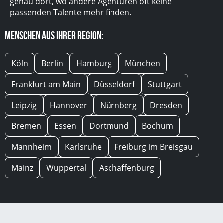
genau dort, wo andere Agenturen oft keine
passenden Talente mehr finden.
Menschen aus Ihrer Region:
Köln
Berlin
Hamburg
München
Frankfurt am Main
Düsseldorf
Stuttgart
Leipzig
Hannover
Nürnberg
Dresden
Bremen
Essen
Dortmund
Bochum
Mannheim
Karlsruhe
Freiburg im Breisgau
Mainz
Wuppertal
Aschaffenburg