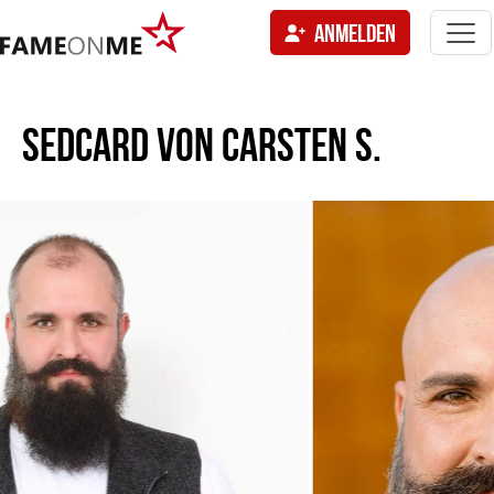
Togg
ANMELDEN
navi
tion
SEDCARD VON
CARSTEN S.