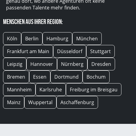
genau dort, wo andere Agenturen oft keine
passenden Talente mehr finden.
Menschen aus Ihrer Region:
Köln
Berlin
Hamburg
München
Frankfurt am Main
Düsseldorf
Stuttgart
Leipzig
Hannover
Nürnberg
Dresden
Bremen
Essen
Dortmund
Bochum
Mannheim
Karlsruhe
Freiburg im Breisgau
Mainz
Wuppertal
Aschaffenburg