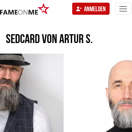
Togg
ANMELDEN
navi
tion
SEDCARD VON
ARTUR S.