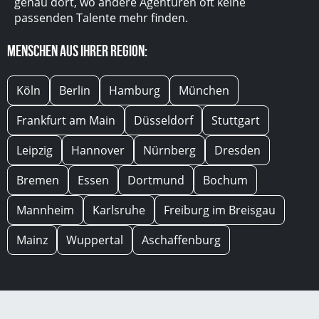
genau dort, wo andere Agenturen oft keine
passenden Talente mehr finden.
Menschen aus Ihrer Region:
Köln
Berlin
Hamburg
München
Frankfurt am Main
Düsseldorf
Stuttgart
Leipzig
Hannover
Nürnberg
Dresden
Bremen
Essen
Dortmund
Bochum
Mannheim
Karlsruhe
Freiburg im Breisgau
Mainz
Wuppertal
Aschaffenburg