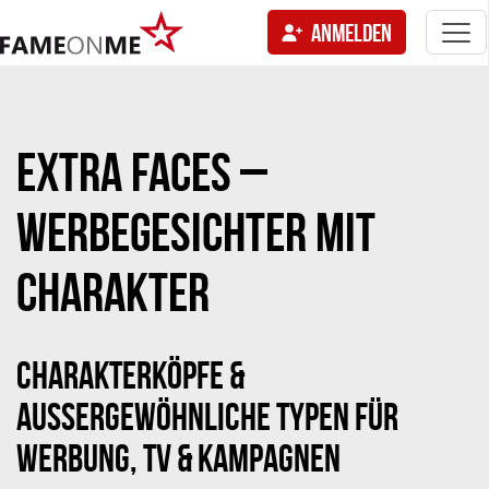
Togg
ANMELDEN
navi
tion
EXTRA FACES –
WERBEGESICHTER MIT
CHARAKTER
CHARAKTERKÖPFE &
AUSSERGEWÖHNLICHE TYPEN FÜR W
ERBUNG, TV & KAMPAGNEN