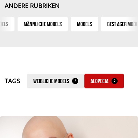
ANDERE RUBRIKEN
els
Männliche Models
Models
Best Ager Model
TAGS
Weibliche Models
Alopecia
2
2