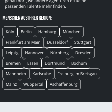
genau dort, wo andere Agenturen oft keine
passenden Talente mehr finden.
Menschen aus Ihrer Region:
Köln
Berlin
Hamburg
München
Frankfurt am Main
Düsseldorf
Stuttgart
Leipzig
Hannover
Nürnberg
Dresden
Bremen
Essen
Dortmund
Bochum
Mannheim
Karlsruhe
Freiburg im Breisgau
Mainz
Wuppertal
Aschaffenburg