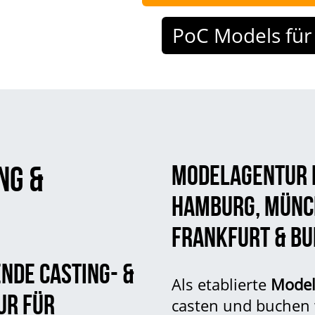
PoC Models für Werbung
NG &
MODELAGENTUR 
HAMBURG
,
MÜNC
FRANKFURT
& BU
NDE CASTING- &
Als etablierte
Model
UR FÜR
casten und buchen