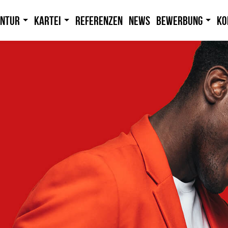
entur
Kartei
Referenzen
News
Bewerbung
Ko