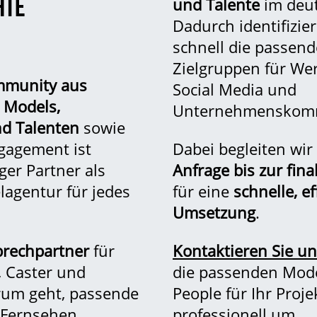
HTE
und Talente
im deu
Dadurch identifizie
schnell die passen
Zielgruppen für Wer
mmunity
aus
Social Media und
 Models,
Unternehmenskomm
nd Talenten
sowie
gagement ist
Dabei begleiten wir
er Partner als
Anfrage bis zur fin
agentur für jedes
für eine
schnelle, e
Umsetzung
.
prechpartner
für
Kontaktieren Sie u
 Caster und
die passenden Mode
rum geht, passende
People für Ihr Proj
, Fernsehen,
professionell um.