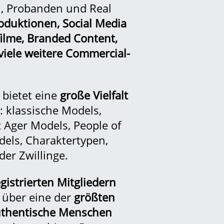
n
,
Probanden
und Real
duktionen, Social Media
ilme,
Branded Content
,
viele weitere Commercial-
bietet eine
große Vielfalt
:
klassische Models
,
t Ager Models
,
People of
dels
,
Charaktertypen
,
der
Zwillinge
.
gistrierten Mitgliedern
über eine der
größten
uthentische Menschen