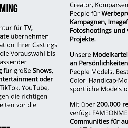
Creator
,
Komparse
AMING
People für
Werbepro
Kampagnen, Imagef
ntur für
TV,
Fotoshootings und 
mate
übernehmen
Projekte.
ation Ihrer Castings
 die Vorauswahl bis
Unsere
Modelkartei
passender
an Persönlichkeiten
g
für große
Shows,
People Models,
Bes
Entertainment oder
Color
,
Handicap-Mo
TikTok,
YouTube
,
sportliche Models
o
gen die richtigen
Mit über
200.000 re
iten vor die
verfügt FAMEONME 
Communities für a