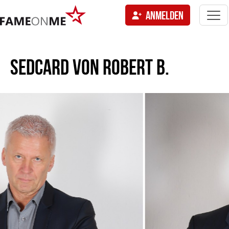
Togg
ANMELDEN
navi
tion
SEDCARD VON
ROBERT B.