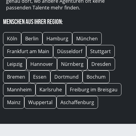
genau dort, wo andere Agenturen oft keine
passenden Talente mehr finden.
Menschen aus Ihrer Region:
Köln
Berlin
Hamburg
München
Frankfurt am Main
Düsseldorf
Stuttgart
Leipzig
Hannover
Nürnberg
Dresden
Bremen
Essen
Dortmund
Bochum
Mannheim
Karlsruhe
Freiburg im Breisgau
Mainz
Wuppertal
Aschaffenburg