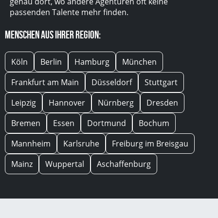
genau dort, wo andere Agenturen oft keine
passenden Talente mehr finden.
Menschen aus Ihrer Region:
Köln
Berlin
Hamburg
München
Frankfurt am Main
Düsseldorf
Stuttgart
Leipzig
Hannover
Nürnberg
Dresden
Bremen
Essen
Dortmund
Bochum
Mannheim
Karlsruhe
Freiburg im Breisgau
Mainz
Wuppertal
Aschaffenburg