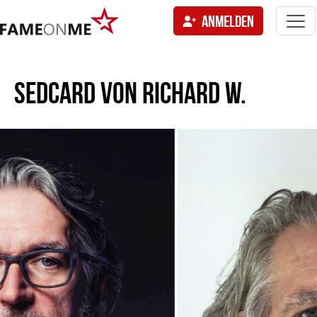
Togg
ANMELDEN
navi
tion
SEDCARD VON
RICHARD W.