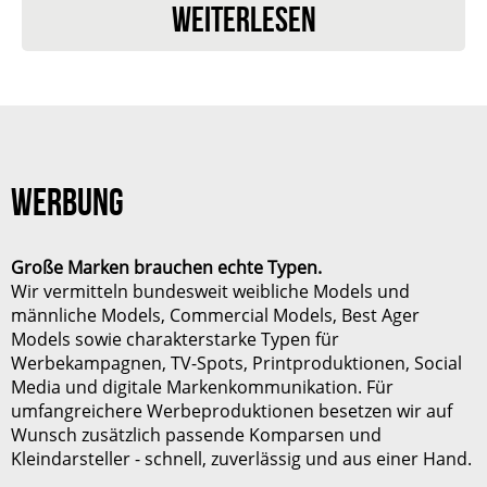
Als Full-Service-Agentur mit Sitz in Köln übernehmen wir
WEITERLESEN
den kompletten Casting-Prozess: von der bundesweiten
Recherche über professionelle Online - und Live-
Castings bis zur passgenauen Vermittlung. Unser
Netzwerk umfasst erfahrene Models, People Models,
authentische Typen, Charakterköpfe und besondere
Persönlichkeiten – für jede Story das passende Gesicht.
WERBUNG
Seit über 18 Jahren bringen wir Menschen ins
Rampenlicht.
Heute zählt FAMEONME zu den führenden Agenturen
Große Marken brauchen echte Typen.
Wir vermitteln bundesweit
weibliche Models
und
der deutschen TV- und Werbebranche – und ist für viele
männliche Models
, Commercial Models,
Best Ager
Produktionsfirmen, TV-Sender und Marken erste
Models
sowie charakterstarke Typen für
Anlaufstelle.
Werbekampagnen, TV-Spots, Printproduktionen, Social
Media und digitale Markenkommunikation. Für
Geführt von
Andreas Donat
&
Giuseppe Gennaro
,
umfangreichere Werbeproduktionen besetzen wir auf
arbeiten in Köln & Lüdenscheid feste und freie Casting-
Wunsch zusätzlich passende
Komparsen
und
Profis mit einem Ziel:
Menschen sichtbar machen.
Kleindarsteller
- schnell, zuverlässig und aus einer Hand.