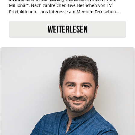
Millionär“. Nach zahlreichen Live-Besuchen von TV-
Produktionen – aus Interesse am Medium Fernsehen –
verschlug es ihn nach Aschaffenburg zur Agentur
Promikativ, die sich auf die Vermarktung von
WEITERLESEN
Prominenten (u.a. Kai Pflaume) spezialisiert hat. Dort
absolvierte er berufsbegleitend ein Studium der
Kommunikationswirtschaft an der Akademie für
Marketing-Kommunikation in Frankfurt am Main.
Als Geschäftsführer von FAMEONME Casting ist Andreas
Donat schwerpunktmäßig für die Projekt-Leitung
(Fernsehen) sowie für alle im Zusammenhang mit dem
Online-Portal stehenden Aufgaben verantwortlich.