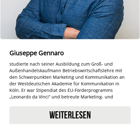
Giuseppe Gennaro
studierte nach seiner Ausbildung zum Groß- und
Außenhandelskaufmann Betriebswirtschaftslehre mit
den Schwerpunkten Marketing und Kommunikation an
der Westdeutschen Akademie für Kommunikation in
Köln. Er war Stipendiat des EU-Förderprogramms
„Leonardo da Vinci“ und betreute Marketing- und
Kommunikationsprojekte für Renault, Gerolsteiner, FIFA
und die Sparkassen-Finanzgruppe.
WEITERLESEN
Als Geschäftsführer von FAMEONME Casting ist Giuseppe
Gennaro schwerpunktmäßig für die Projekt-Leitung
(Werbung) sowie für Personal & Budgetierung