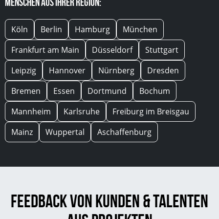
Menschen aus Ihrer Region:
Köln
Berlin
Hamburg
München
Frankfurt am Main
Düsseldorf
Stuttgart
Leipzig
Hannover
Nürnberg
Dresden
Bremen
Essen
Dortmund
Bochum
Mannheim
Karlsruhe
Freiburg im Breisgau
Mainz
Wuppertal
Aschaffenburg
Feedback von Kunden & Talenten