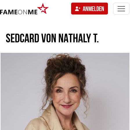
Togg
ANMELDEN
navi
tion
SEDCARD VON
NATHALY T.