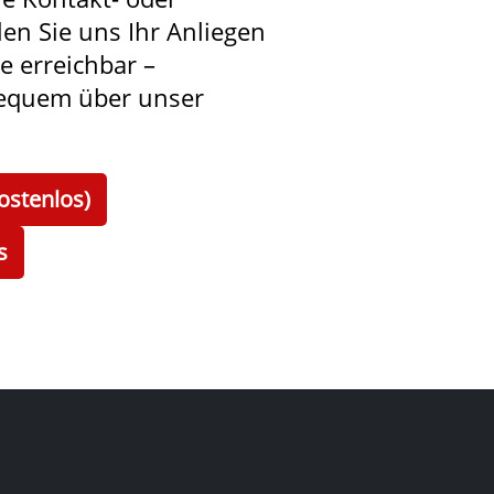
len Sie uns Ihr Anliegen
ie erreichbar –
bequem über unser
ostenlos)
s