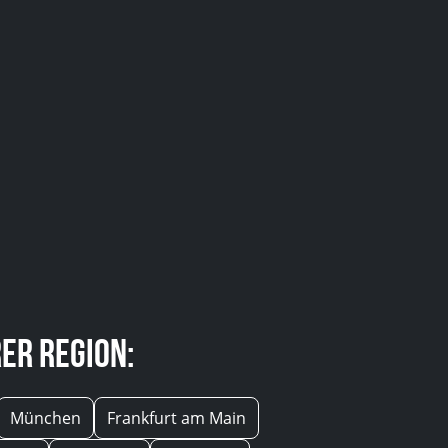
er Region:
München
Frankfurt am Main