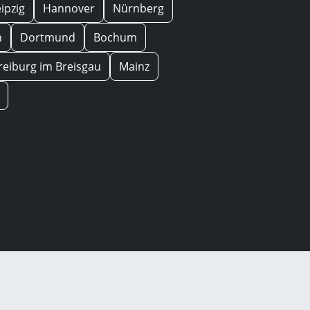
eipzig
Hannover
Nürnberg
n
Dortmund
Bochum
reiburg im Breisgau
Mainz