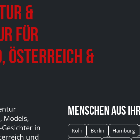
tur &
ur für
, Österreich &
Menschen aus Ihr
entur
, Models,
-Gesichter in
Köln
Berlin
Hamburg
terreich und