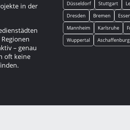
Düsseldorf
Stuttgart
L
ojekte in der
Dresden
Bremen
Esse
Mannheim
Karlsruhe
F
edienstädten
n Regionen
Wuppertal
Aschaffenburg
aktiv – genau
 oft keine
inden.