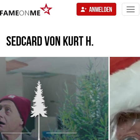
Togg
ANMELDEN
navi
tion
SEDCARD VON
KURT H.