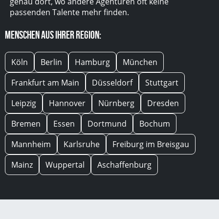
genau dort, wo andere Agenturen oft keine
passenden Talente mehr finden.
Menschen aus Ihrer Region:
Köln
Berlin
Hamburg
München
Frankfurt am Main
Düsseldorf
Stuttgart
Leipzig
Hannover
Nürnberg
Dresden
Bremen
Essen
Dortmund
Bochum
Mannheim
Karlsruhe
Freiburg im Breisgau
Mainz
Wuppertal
Aschaffenburg