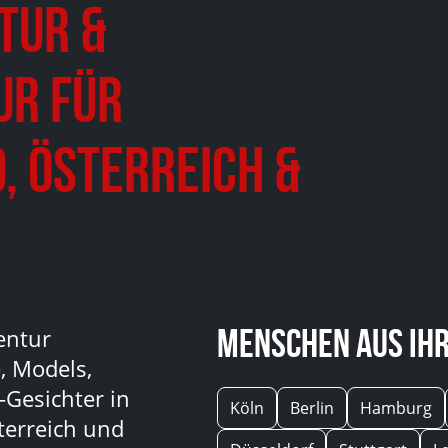
tur &
ur für
, Österreich &
Menschen aus Ihr
entur
, Models,
-Gesichter in
Köln
Berlin
Hamburg
terreich und