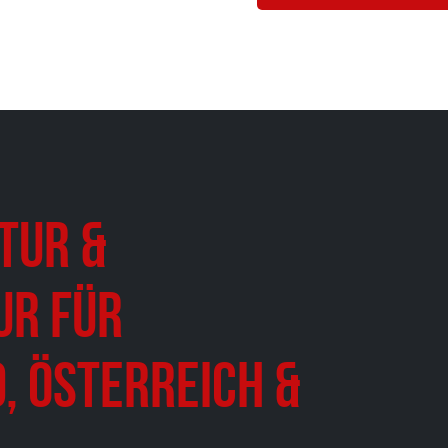
tur &
ur für
, Österreich &