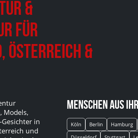
tur &
ur für
, Österreich &
Menschen aus Ihr
entur
, Models,
-Gesichter in
Köln
Berlin
Hamburg
terreich und
Düsseldorf
Stuttgart
L