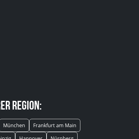
er Region:
München
Frankfurt am Main
eipzig
Hannover
Nürnberg