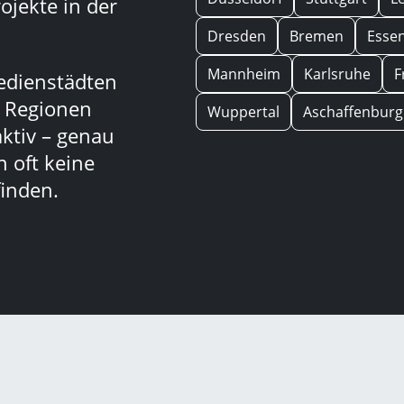
ojekte in der
Dresden
Bremen
Esse
Mannheim
Karlsruhe
F
edienstädten
n Regionen
Wuppertal
Aschaffenburg
aktiv – genau
 oft keine
inden.