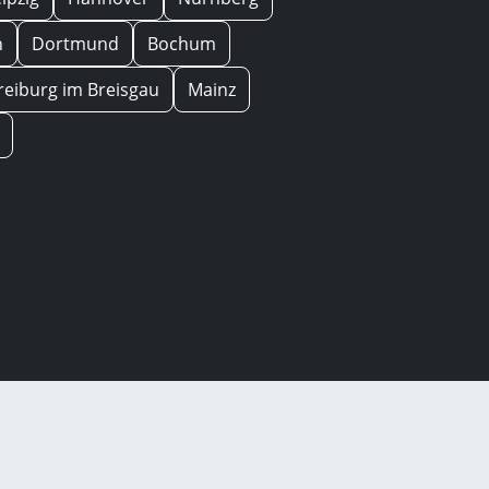
n
Dortmund
Bochum
reiburg im Breisgau
Mainz