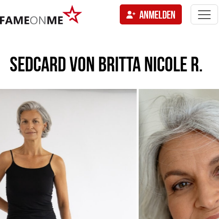
Togg
ANMELDEN
navi
tion
SEDCARD VON
BRITTA NICOLE R.