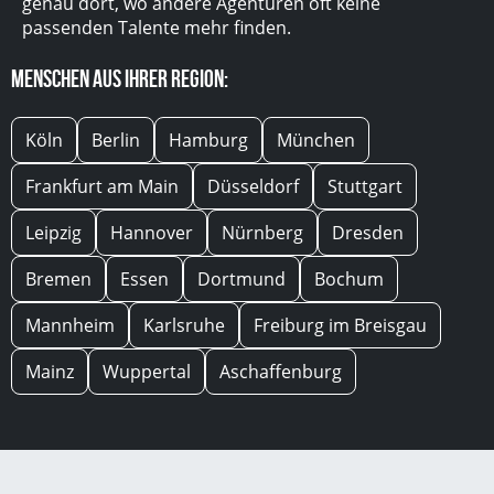
genau dort, wo andere Agenturen oft keine
passenden Talente mehr finden.
Menschen aus Ihrer Region:
Köln
Berlin
Hamburg
München
Frankfurt am Main
Düsseldorf
Stuttgart
Leipzig
Hannover
Nürnberg
Dresden
Bremen
Essen
Dortmund
Bochum
Mannheim
Karlsruhe
Freiburg im Breisgau
Mainz
Wuppertal
Aschaffenburg