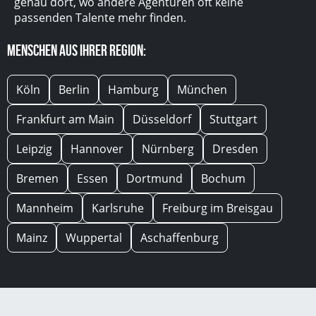
genau dort, wo andere Agenturen oft keine
passenden Talente mehr finden.
Menschen aus Ihrer Region:
Köln
Berlin
Hamburg
München
Frankfurt am Main
Düsseldorf
Stuttgart
Leipzig
Hannover
Nürnberg
Dresden
Bremen
Essen
Dortmund
Bochum
Mannheim
Karlsruhe
Freiburg im Breisgau
Mainz
Wuppertal
Aschaffenburg