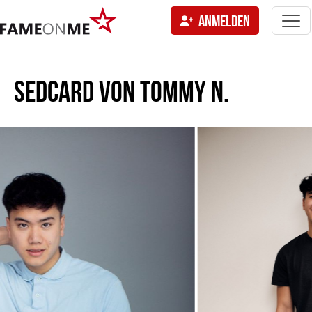
Togg
ANMELDEN
navi
tion
SEDCARD VON
TOMMY N.