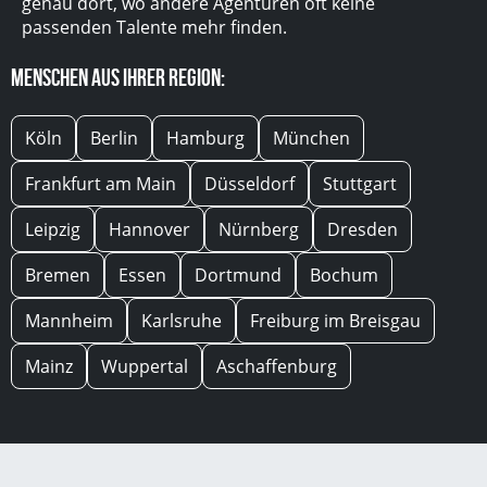
genau dort, wo andere Agenturen oft keine
passenden Talente mehr finden.
Menschen aus Ihrer Region:
Köln
Berlin
Hamburg
München
Frankfurt am Main
Düsseldorf
Stuttgart
Leipzig
Hannover
Nürnberg
Dresden
Bremen
Essen
Dortmund
Bochum
Mannheim
Karlsruhe
Freiburg im Breisgau
Mainz
Wuppertal
Aschaffenburg