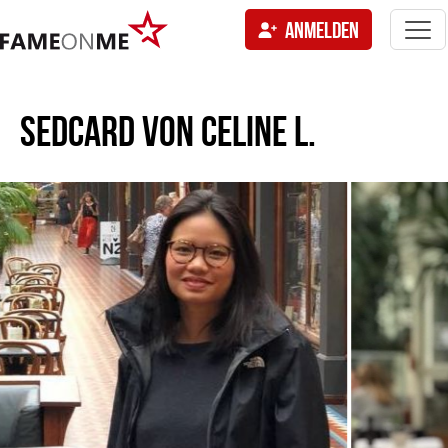
Togg
ANMELDEN
navi
tion
SEDCARD VON
CELINE L.