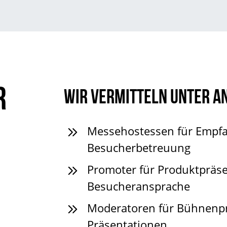
R
Wir vermitteln unter a
Messehostessen
für Empf
Besucherbetreuung
Promoter
für Produktpräs
Besucheransprache
Moderatoren
für Bühnenp
Präsentationen