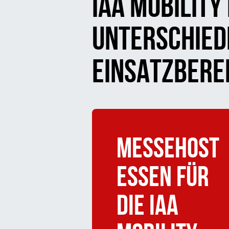
IAA MOBILITY
UNTERSCHIED
EINSATZBERE
Messehost
essen für
die IAA