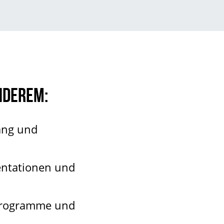
nderem:
ang und
entationen und
rogramme und