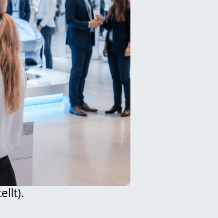
llt).