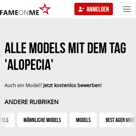
Togg
ANMELDEN
navi
tion
ALLE MODELS MIT DEM TAG
'ALOPECIA'
Auch ein Model?
Jetzt kostenlos bewerben
!
ANDERE RUBRIKEN
els
Männliche Models
Models
Best Ager Model