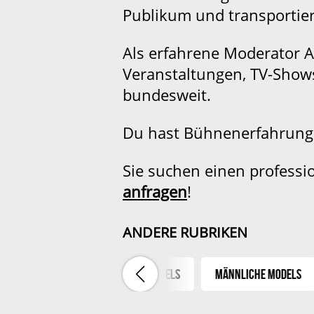
Publikum und transportier
Als erfahrene Moderator A
Veranstaltungen, TV-Shows
bundesweit.
Du hast Bühnenerfahrung
Sie suchen einen professi
anfragen
!
ANDERE RUBRIKEN
 Paare
Weibliche Models
Männliche Models
Mo