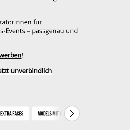
ratorinnen
für
ss-Events – passgenau und
ewerben
!
etzt unverbindlich
aces
Models mit Handicap
Asians
Tattoo & Alte