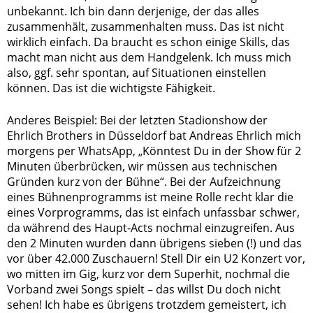
unbekannt. Ich bin dann derjenige, der das alles
zusammenhält, zusammenhalten muss. Das ist nicht
wirklich einfach. Da braucht es schon einige Skills, das
macht man nicht aus dem Handgelenk. Ich muss mich
also, ggf. sehr spontan, auf Situationen einstellen
können. Das ist die wichtigste Fähigkeit.
Anderes Beispiel: Bei der letzten Stadionshow der
Ehrlich Brothers in Düsseldorf bat Andreas Ehrlich mich
morgens per WhatsApp, „Könntest Du in der Show für 2
Minuten überbrücken, wir müssen aus technischen
Gründen kurz von der Bühne“. Bei der Aufzeichnung
eines Bühnenprogramms ist meine Rolle recht klar die
eines Vorprogramms, das ist einfach unfassbar schwer,
da während des Haupt-Acts nochmal einzugreifen. Aus
den 2 Minuten wurden dann übrigens sieben (!) und das
vor über 42.000 Zuschauern! Stell Dir ein U2 Konzert vor,
wo mitten im Gig, kurz vor dem Superhit, nochmal die
Vorband zwei Songs spielt – das willst Du doch nicht
sehen! Ich habe es übrigens trotzdem gemeistert, ich