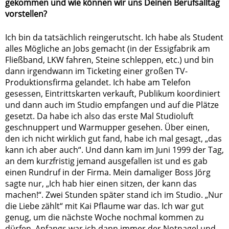
gekommen und wie können wir uns Deinen Berufsalltag
vorstellen?
Ich bin da tatsächlich reingerutscht. Ich habe als Student
alles Mögliche an Jobs gemacht (in der Essigfabrik am
Fließband, LKW fahren, Steine schleppen, etc.) und bin
dann irgendwann im Ticketing einer großen TV-
Produktionsfirma gelandet. Ich habe am Telefon
gesessen, Eintrittskarten verkauft, Publikum koordiniert
und dann auch im Studio empfangen und auf die Plätze
gesetzt. Da habe ich also das erste Mal Studioluft
geschnuppert und Warmupper gesehen. Über einen,
den ich nicht wirklich gut fand, habe ich mal gesagt, „das
kann ich aber auch“. Und dann kam im Juni 1999 der Tag,
an dem kurzfristig jemand ausgefallen ist und es gab
einen Rundruf in der Firma. Mein damaliger Boss Jörg
sagte nur, „Ich hab hier einen sitzen, der kann das
machen!“. Zwei Stunden später stand ich im Studio. „Nur
die Liebe zählt“ mit Kai Pflaume war das. Ich war gut
genug, um die nächste Woche nochmal kommen zu
dürfen. Anfangs war ich dann immer der Notnagel und