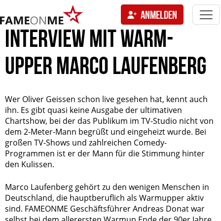
Togg
ANMELDEN
navi
tion
INTERVIEW MIT WARM-
UPPER MARCO LAUFENBERG
Wer Oliver Geissen schon live gesehen hat, kennt auch
ihn. Es gibt quasi keine Ausgabe der ultimativen
Chartshow, bei der das Publikum im TV-Studio nicht von
dem 2-Meter-Mann begrüßt und eingeheizt wurde. Bei
großen TV-Shows und zahlreichen Comedy-
Programmen ist er der Mann für die Stimmung hinter
den Kulissen.
Marco Laufenberg gehört zu den wenigen Menschen in
Deutschland, die hauptberuflich als Warmupper aktiv
sind. FAMEONME Geschäftsführer Andreas Donat war
selbst bei dem allerersten Warmup Ende der 90er Jahre