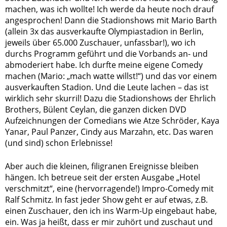
machen, was ich wollte! Ich werde da heute noch drauf
angesprochen! Dann die Stadionshows mit Mario Barth
(allein 3x das ausverkaufte Olympiastadion in Berlin,
jeweils über 65.000 Zuschauer, unfassbar!), wo ich
durchs Programm geführt und die Vorbands an- und
abmoderiert habe. Ich durfte meine eigene Comedy
machen (Mario: „mach watte willst!“) und das vor einem
ausverkauften Stadion. Und die Leute lachen – das ist
wirklich sehr skurril! Dazu die Stadionshows der Ehrlich
Brothers, Bülent Ceylan, die ganzen dicken DVD
Aufzeichnungen der Comedians wie Atze Schröder, Kaya
Yanar, Paul Panzer, Cindy aus Marzahn, etc. Das waren
(und sind) schon Erlebnisse!
Aber auch die kleinen, filigranen Ereignisse bleiben
hängen. Ich betreue seit der ersten Ausgabe „Hotel
verschmitzt“, eine (hervorragende!) Impro-Comedy mit
Ralf Schmitz. In fast jeder Show geht er auf etwas, z.B.
einen Zuschauer, den ich ins Warm-Up eingebaut habe,
ein. Was ja heißt, dass er mir zuhört und zuschaut und