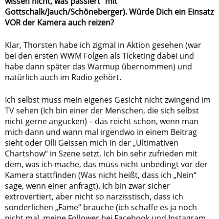
wissen nicht, was passiert“ mit
Gottschalk/Jauch/Schöneberger). Würde Dich ein Einsatz
VOR der Kamera auch reizen?
Klar, Thorsten habe ich zigmal in Aktion gesehen (war
bei den ersten WWM Folgen als Ticketing dabei und
habe dann später das Warmup übernommen) und
natürlich auch im Radio gehört.
Ich selbst muss mein eigenes Gesicht nicht zwingend im
TV sehen (Ich bin einer der Menschen, die sich selbst
nicht gerne angucken) – das reicht schon, wenn man
mich dann und wann mal irgendwo in einem Beitrag
sieht oder Olli Geissen mich in der „Ultimativen
Chartshow“ in Szene setzt. Ich bin sehr zufrieden mit
dem, was ich mache, das muss nicht unbedingt vor der
Kamera stattfinden (Was nicht heißt, dass ich „Nein“
sage, wenn einer anfragt). Ich bin zwar sicher
extrovertiert, aber nicht so narzisstisch, dass ich
sonderlichen „Fame“ brauche (ich schaffe es ja noch
nicht mal, meine Follower bei Facebook und Instagram