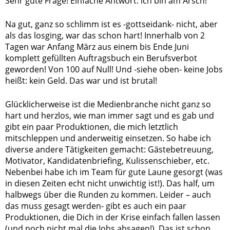
Sehr gute Frage! Einfache Antwort: ich bin am Arsch!
Na gut, ganz so schlimm ist es -gottseidank- nicht, aber
als das losging, war das schon hart! Innerhalb von 2
Tagen war Anfang März aus einem bis Ende Juni
komplett gefüllten Auftragsbuch ein Berufsverbot
geworden! Von 100 auf Null! Und -siehe oben- keine Jobs
heißt: kein Geld. Das war und ist brutal!
Glücklicherweise ist die Medienbranche nicht ganz so
hart und herzlos, wie man immer sagt und es gab und
gibt ein paar Produktionen, die mich letztlich
mitschleppen und anderweitig einsetzen. So habe ich
diverse andere Tätigkeiten gemacht: Gästebetreuung,
Motivator, Kandidatenbriefing, Kulissenschieber, etc.
Nebenbei habe ich im Team für gute Laune gesorgt (was
in diesen Zeiten echt nicht unwichtig ist!). Das half, um
halbwegs über die Runden zu kommen. Leider – auch
das muss gesagt werden- gibt es auch ein paar
Produktionen, die Dich in der Krise einfach fallen lassen
(und noch nicht mal die Jobs absagen!). Das ist schon