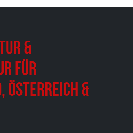
tur &
ur für
, Österreich &