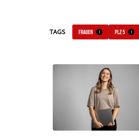
TAGS
Frauen
PLZ 5
1
1