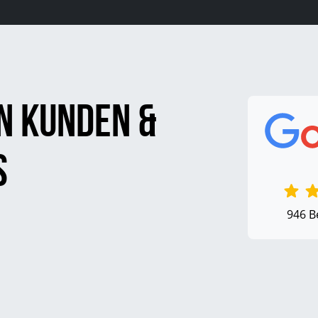
n Kunden &
s
946 B