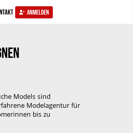
ntakt
ANMELDEN
GNEN
iche Models sind
erfahrene Modelagentur für
comerinnen bis zu