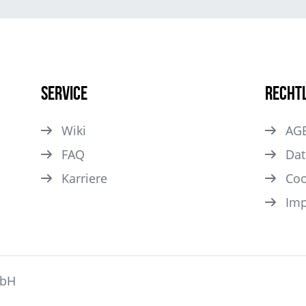
Service
Recht
Wiki
AG
FAQ
Dat
Karriere
Coo
Im
mbH