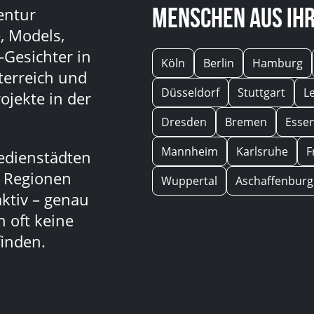
Menschen aus Ihr
entur
, Models,
-Gesichter in
Köln
Berlin
Hamburg
terreich und
Düsseldorf
Stuttgart
L
ojekte in der
Dresden
Bremen
Esse
Mannheim
Karlsruhe
F
edienstädten
n Regionen
Wuppertal
Aschaffenburg
aktiv – genau
 oft keine
inden.