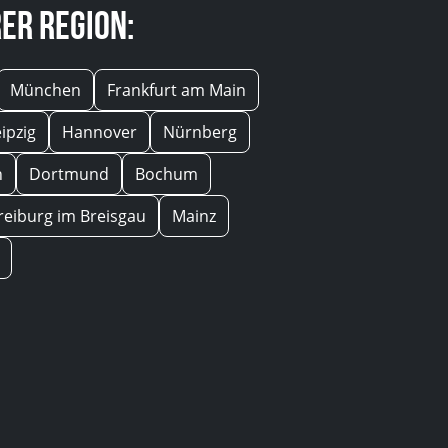
er Region:
München
Frankfurt am Main
eipzig
Hannover
Nürnberg
n
Dortmund
Bochum
reiburg im Breisgau
Mainz