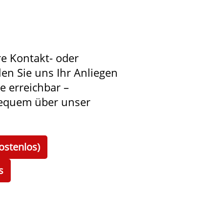
re Kontakt- oder
len Sie uns Ihr Anliegen
ie erreichbar –
bequem über unser
ostenlos)
s