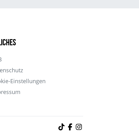
liches
B
enschutz
kie-Einstellungen
pressum