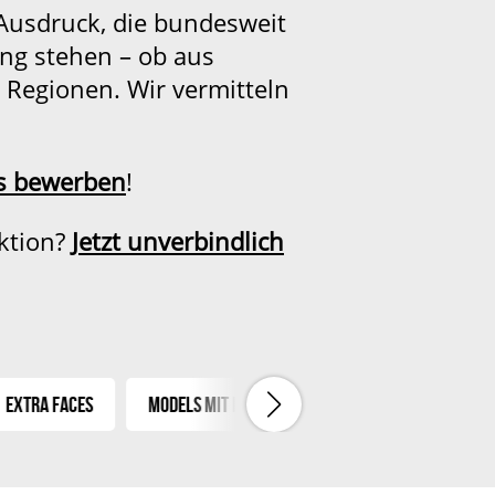
usdruck, die bundesweit
ung stehen – ob aus
 Regionen. Wir vermitteln
os bewerben
!
ktion?
Jetzt unverbindlich
xtra Faces
Models mit Handicap
Asians
Tattoo 