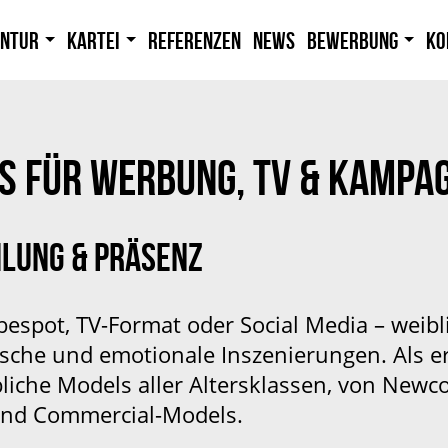
entur
Kartei
Referenzen
News
Bewerbung
Ko
S FÜR WERBUNG, TV & KAMPA
HLUNG & PRÄSENZ
espot, TV-Format oder Social Media – weibl
ische und emotionale Inszenierungen. Als 
bliche Models aller Altersklassen, von New
 und Commercial-Models.