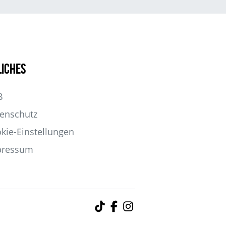
liches
B
enschutz
kie-Einstellungen
pressum