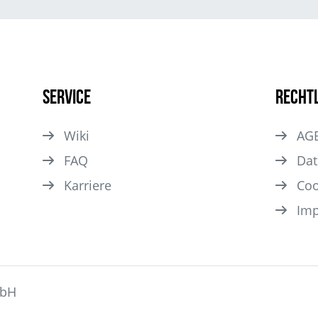
Service
Recht
Wiki
AG
FAQ
Dat
Karriere
Coo
Im
mbH