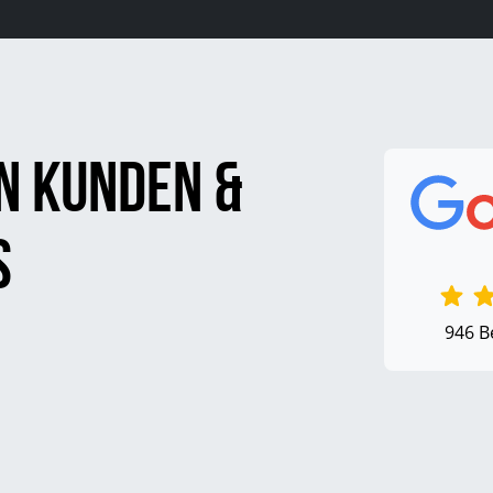
n Kunden &
s
946 B