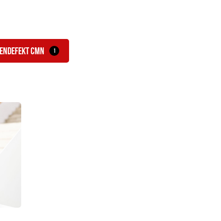
endefekt CMN
1