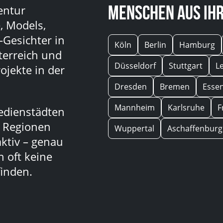
Menschen aus Ihr
entur
, Models,
-Gesichter in
Köln
Berlin
Hamburg
terreich und
Düsseldorf
Stuttgart
L
ojekte in der
Dresden
Bremen
Esse
Mannheim
Karlsruhe
F
edienstädten
n Regionen
Wuppertal
Aschaffenburg
aktiv – genau
 oft keine
inden.