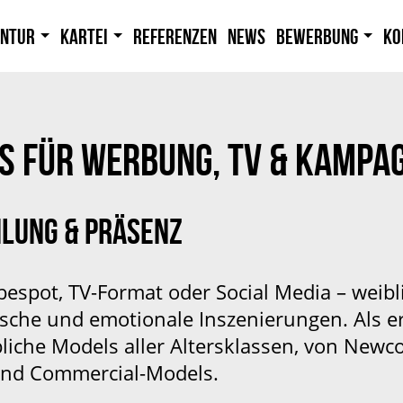
entur
Kartei
Referenzen
News
Bewerbung
Ko
S FÜR WERBUNG, TV & KAMPA
HLUNG & PRÄSENZ
espot, TV-Format oder Social Media – weibl
ische und emotionale Inszenierungen. Als 
bliche Models aller Altersklassen, von New
 und Commercial-Models.