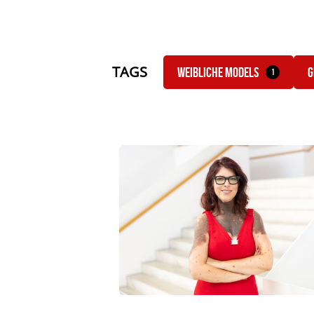
TAGS
Weibliche Models
G
1