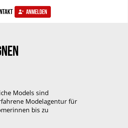
ntakt
ANMELDEN
GNEN
iche Models sind
erfahrene Modelagentur für
comerinnen bis zu