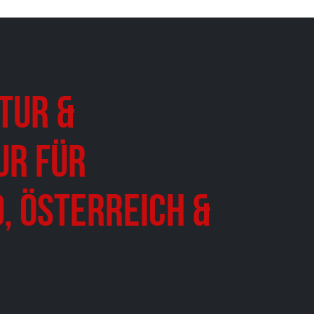
tur &
ur für
, Österreich &