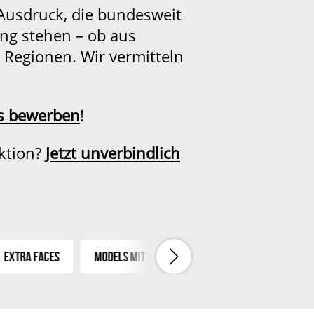
usdruck, die bundesweit
ung stehen – ob aus
 Regionen. Wir vermitteln
os bewerben
!
ktion?
Jetzt unverbindlich
xtra Faces
Models mit Handicap
Asians
Tattoo 