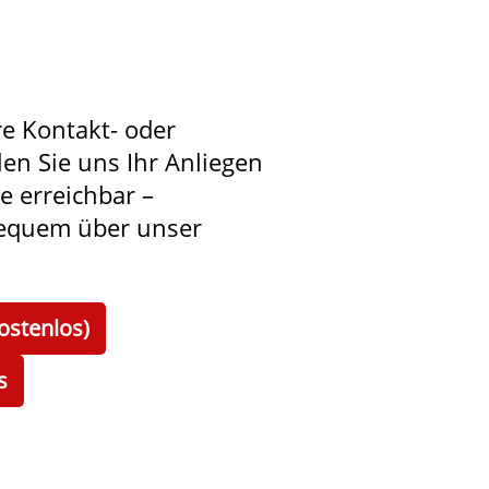
re Kontakt- oder
len Sie uns Ihr Anliegen
ie erreichbar –
bequem über unser
ostenlos)
s