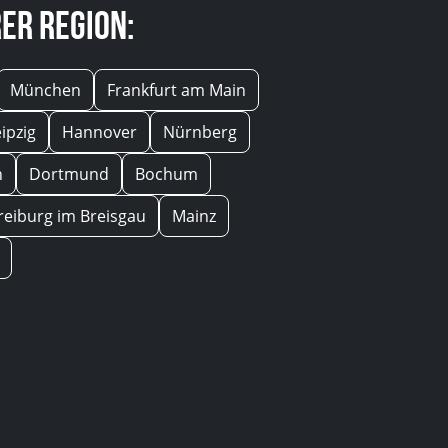
er Region:
München
Frankfurt am Main
eipzig
Hannover
Nürnberg
n
Dortmund
Bochum
reiburg im Breisgau
Mainz